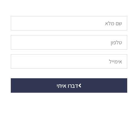
דברו איתי
ביקושים גבוהים להשכרות AIRBNB
אפשרות לגולדן ויזה למשקיעים
ליווי משפטי באמצעות נוטריון ישראלי
ליווי מלא לכל תהליך הרכישה