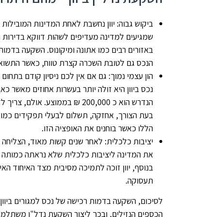
ביקוש גבוה: יוון נחשבת לאחת המדינות המובילות
שמגיעים למדינה מעדיפים לשהות דווקא בדירות ו
באזורים רבים כמו אתונה ומיקונוס. השקעה בדמות
הנכס גם לטובת השכרה קצרת טווח, כאשר התשואה היא י
הון עצמי נמוך: גם אם אין לכם ניסיון קודם בתח
נכס ביוון היא זולה יותר בעשרות אחוזים מאשר כא
הנדרש הוא כ 200,000 ₪ בממוצע. או
בעת הצורך, אחזקה, תשלום לבעלי תפקידים כמו שמ
הללו כאשר בוחנים את האופציה הזו.
יציבות כלכלית: לאחר שנים קשות מאוד, הצליחה 
את המדינה ליציבות כלכלית שלא נראתה כמותה מ
בנוסף, יוון זוכה לתמיכה מסיבית מצד האיחוד האי
תעסוקה.
לסיכום, השקעה בדמות רכישה של נכס למגורים ביוון
הכספים הנזילים, ובכך ליצור השקעת נדל"ן משתלמת