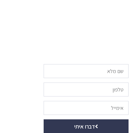
לקבלת מידע ולתיאום פגישה
השאירו פרטים או חייגו: 077-
9970005
דברו איתי